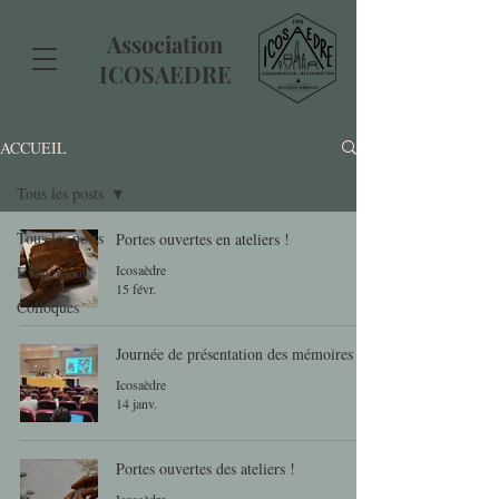
Association
ICOSAEDRE
ACCUEIL
Tous les posts
Tous les posts
Portes ouvertes en ateliers !
Icosaèdre
Evénement
15 févr.
Colloques
Journée de présentation des mémoires
Icosaèdre
14 janv.
Portes ouvertes des ateliers !
Icosaèdre